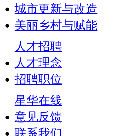
城市更新与改造
美丽乡村与赋能
人才招聘
人才理念
招聘职位
星华在线
意见反馈
联系我们