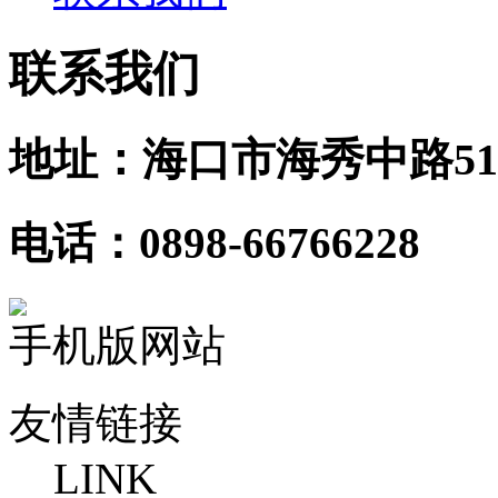
联系我们
地址：海口市海秀中路51
电话：0898-66766228
手机版网站
友情链接
LINK