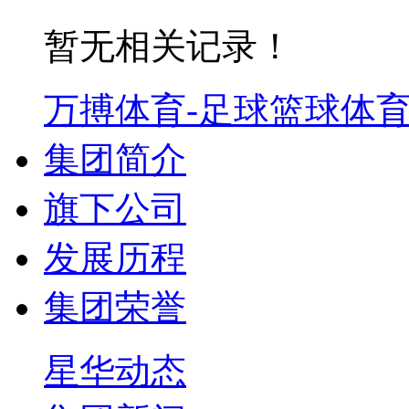
暂无相关记录！
万搏体育-足球篮球体育赛事直
集团简介
旗下公司
发展历程
集团荣誉
星华动态