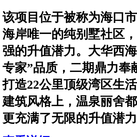
该项目位于被称为海口市
海岸唯一的纯别墅社区，
强的升值潜力。大华西海
专家”品质，二期鼎力奉
打造22公里顶级湾区生
建筑风格上，温泉丽舍都
更充满了无限的升值潜力