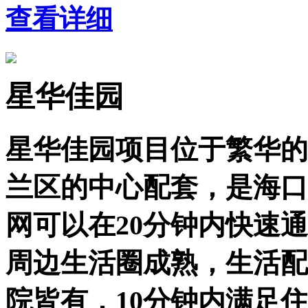
查看详细
星华佳园
星华佳园项目位于繁华的
兰区的中心配套，是海口
网可以在20分钟内快速
周边生活圈成熟，生活配
院皆有，10分钟内满足住