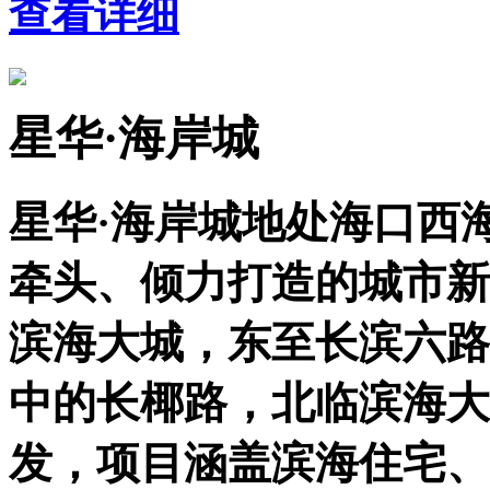
查看详细
星华·海岸城
星华·海岸城地处海口西
牵头、倾力打造的城市新
滨海大城，东至长滨六路
中的长椰路，北临滨海大
发，项目涵盖滨海住宅、