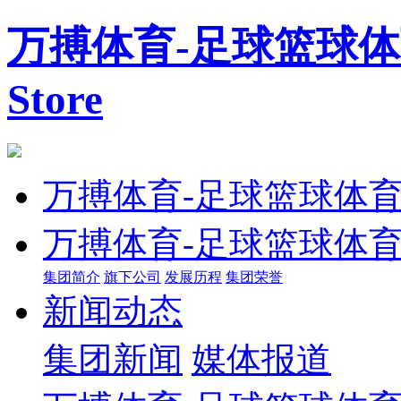
万搏体育-足球篮球体育赛
Store
万搏体育-足球篮球体育赛事直
万搏体育-足球篮球体育赛事直
集团简介
旗下公司
发展历程
集团荣誉
新闻动态
集团新闻
媒体报道