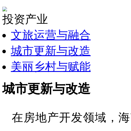
投资产业
文旅运营与融合
城市更新与改造
美丽乡村与赋能
城市更新与改造
在房地产开发领域，海