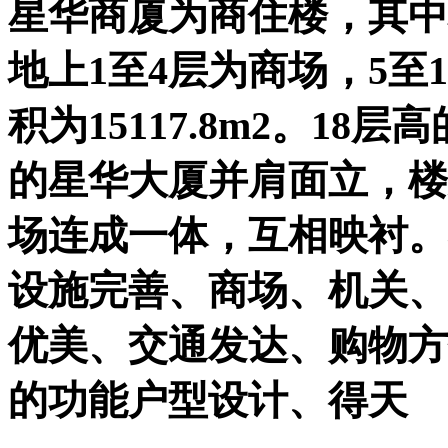
星华商厦为商住楼，其中
地上1至4层为商场，5至
积为15117.8m2。18
的星华大厦并肩面立，楼
场连成一体，互相映衬。
设施完善、商场、机关、
优美、交通发达、购物方
的功能户型设计、得天