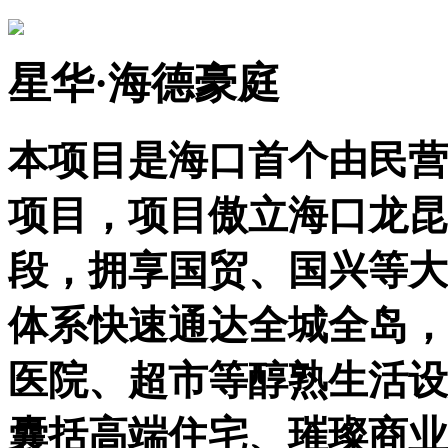
星华·海德豪庭
本项目是海口首个由民营
项目，项目傲立海口龙昆
段，拥享国贸、国兴等大
体系快速通达全城全岛，
医院、超市等醇熟生活设施
囊括高端住宅、璀璨商业