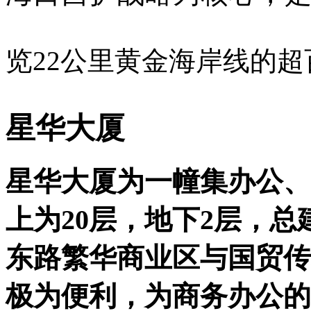
览22公里黄金海岸线的
星华大厦
星华大厦为一幢集办公、
上为20层，地下2层，总建
东路繁华商业区与国贸传
极为便利，为商务办公的