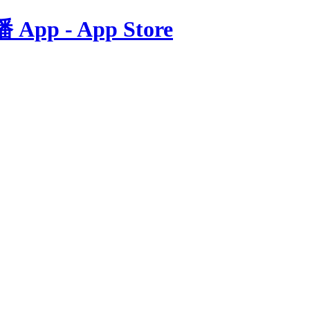
 - App Store