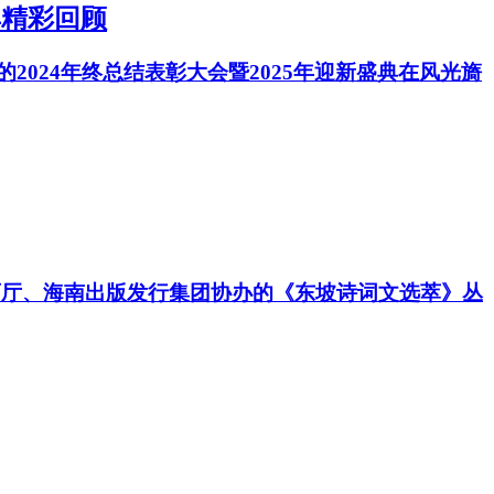
典精彩回顾
的2024年终总结表彰大会暨2025年迎新盛典在风光旖
育厅、海南出版发行集团协办的《东坡诗词文选萃》丛