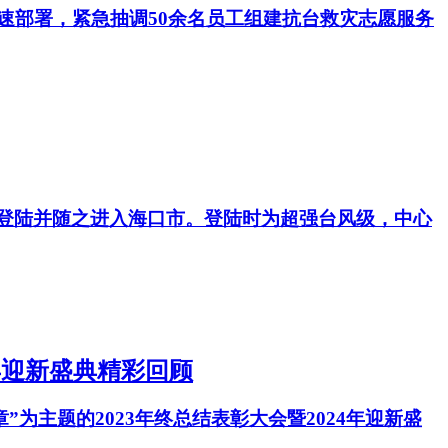
速部署，紧急抽调50余名员工组建抗台救灾志愿服务
沿海登陆并随之进入海口市。登陆时为超强台风级，中心
4年迎新盛典精彩回顾
”为主题的2023年终总结表彰大会暨2024年迎新盛