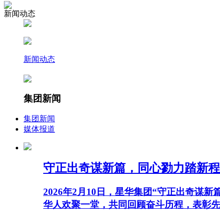
新闻动态
新闻动态
集团新闻
集团新闻
媒体报道
守正出奇谋新篇，同心勠力踏新程 |
2026年2月10日，星华集团“守正出奇谋
华人欢聚一堂，共同回顾奋斗历程，表彰先进