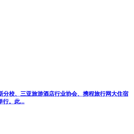
学拉斯维加斯分校、三亚旅游酒店行业协会、携程旅行网大住宿
。此...