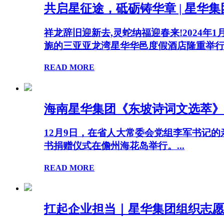
共启星征途，砥砺铸华章 | 星华集
祥龙辞旧迎新去,灵蛇纳福迎春来!2024年
旎的三亚亚龙湾星华华邑度假酒店隆重举行。
READ MORE
海南星华集团《东坡诗词文选萃
12月9日，在省人大常委会党组李军书记
书捐赠仪式在儋州海花岛举行。...
READ MORE
扛起企业担当｜星华集团组织志愿