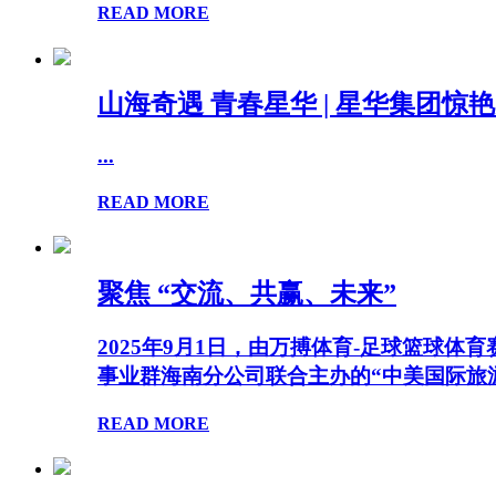
READ MORE
山海奇遇 青春星华 | 星华集团惊艳
...
READ MORE
聚焦 “交流、共赢、未来”
2025年9月1日，由万搏体育-足球篮球体育
事业群海南分公司联合主办的“中美国际旅游
READ MORE