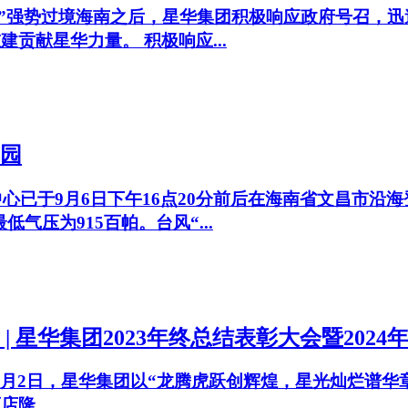
羯”强势过境海南之后，星华集团积极响应政府号召，迅
贡献星华力量。 积极响应...
园
中心已于9月6日下午16点20分前后在海南省文昌市
气压为915百帕。台风“...
 星华集团2023年终总结表彰大会暨202
2月2日，星华集团以“龙腾虎跃创辉煌，星光灿烂谱华章
隆...