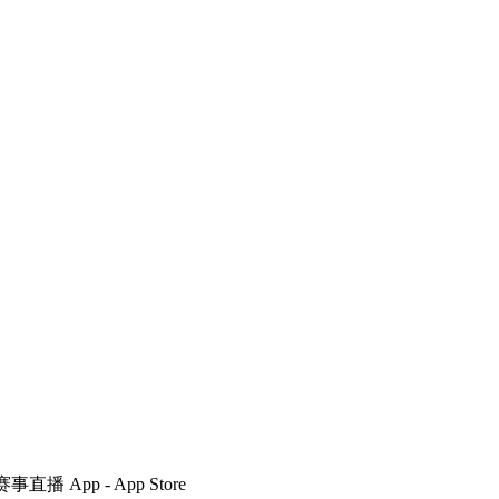
育赛事直播 App - App Store