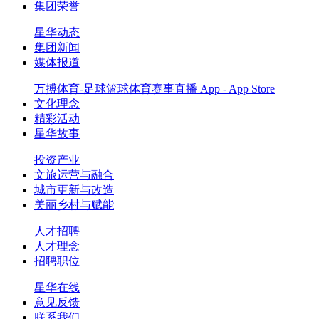
集团荣誉
星华动态
集团新闻
媒体报道
万搏体育-足球篮球体育赛事直播 App - App Store
文化理念
精彩活动
星华故事
投资产业
文旅运营与融合
城市更新与改造
美丽乡村与赋能
人才招聘
人才理念
招聘职位
星华在线
意见反馈
联系我们